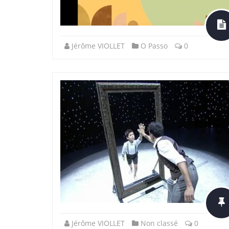
Jérôme VIOLLET
O Passo
0
Jérôme VIOLLET
Non classé
0