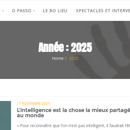
S
O PASSO
LE BO LIEU
SPECTACLES ET INTERV
Année :
2025
Home
2025
17 NOVEMBRE 2025
L’intelligence est la chose la mieux partag
au monde
« Pour reconnaître que l’on n’est pas intelligent, il faudrait l’êt