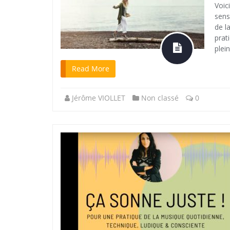
Voic
sens
de l
prat
plein
Read More
Jérôme VIOLLET
Non classé
0