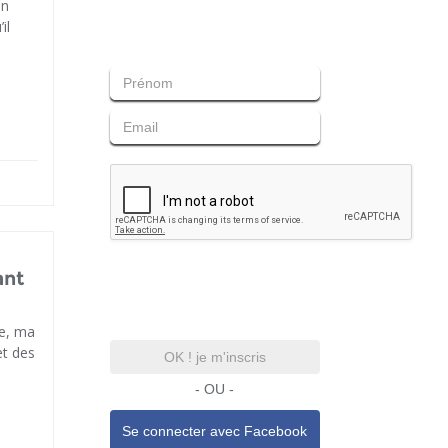
un
il
ant
ue, ma
et des
OK ! je m'inscris
- OU -
Se connecter avec
Facebook