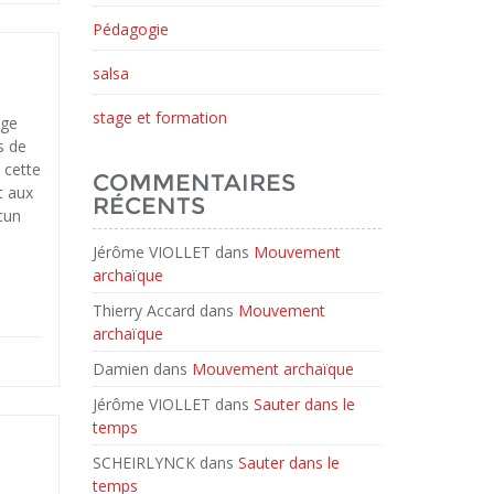
Pédagogie
salsa
stage et formation
ige
s de
 cette
COMMENTAIRES
t aux
RÉCENTS
acun
Jérôme VIOLLET
dans
Mouvement
archaïque
Thierry Accard
dans
Mouvement
archaïque
Damien
dans
Mouvement archaïque
Jérôme VIOLLET
dans
Sauter dans le
temps
SCHEIRLYNCK
dans
Sauter dans le
temps