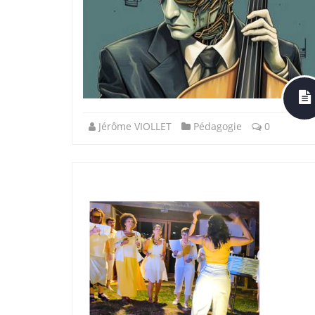
Jérôme VIOLLET
Pédagogie
0