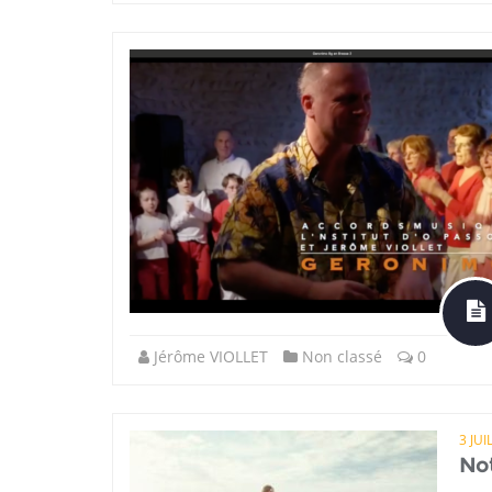
Jérôme VIOLLET
Non classé
0
3 JUI
Not