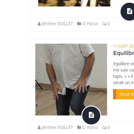
Jérôme VIOLLET
O Passo
0
17 AOÛT 20
Equilib
Equilibre o
me suis cas
tapis. » « 
serait un 
Read 
Jérôme VIOLLET
O Passo
0