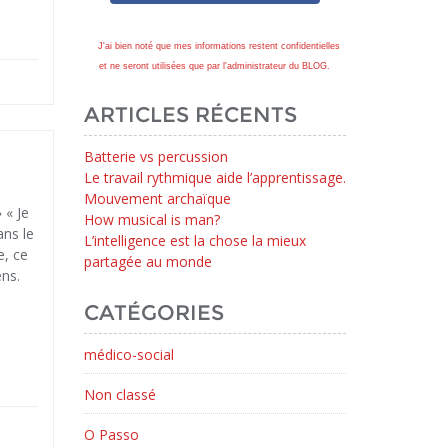
J'ai bien noté que mes informations restent confidentielles
et ne seront utilisées que par l'administrateur du BLOG.
ARTICLES RÉCENTS
Batterie vs percussion
Le travail rythmique aide l’apprentissage.
Mouvement archaïque
 « Je
How musical is man?
ans le
L’intelligence est la chose la mieux
e, ce
partagée au monde
ens.
CATÉGORIES
médico-social
Non classé
O Passo