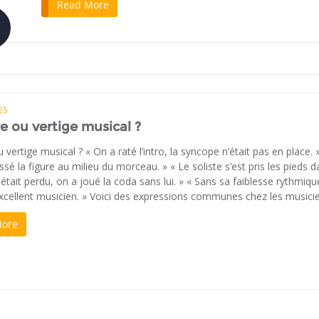
Read More
25
re ou vertige musical ?
u vertige musical ? « On a raté l’intro, la syncope n’était pas en place. »
sé la figure au milieu du morceau. » « Le soliste s’est pris les pieds d
Il était perdu, on a joué la coda sans lui. » « Sans sa faiblesse rythmiqu
excellent musicien. » Voici des expressions communes chez les musici
More