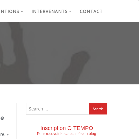
ENTIONS
INTERVENANTS
CONTACT
ée
Inscription O TEMPO
re. »
Pour recevoir les actualités du blog