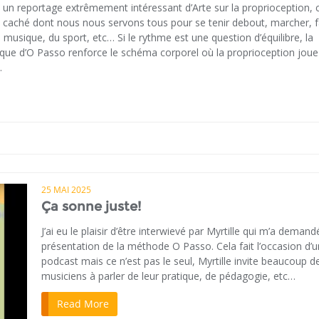
i un reportage extrêmement intéressant d’Arte sur la proprioception, 
 caché dont nous nous servons tous pour se tenir debout, marcher, f
a musique, du sport, etc… Si le rythme est une question d’équilibre, la
ique d’O Passo renforce le schéma corporel où la proprioception joue
.
25 MAI 2025
Ça sonne juste!
J’ai eu le plaisir d’être interwievé par Myrtille qui m’a deman
présentation de la méthode O Passo. Cela fait l’occasion d’u
podcast mais ce n’est pas le seul, Myrtille invite beaucoup d
musiciens à parler de leur pratique, de pédagogie, etc…
Read More