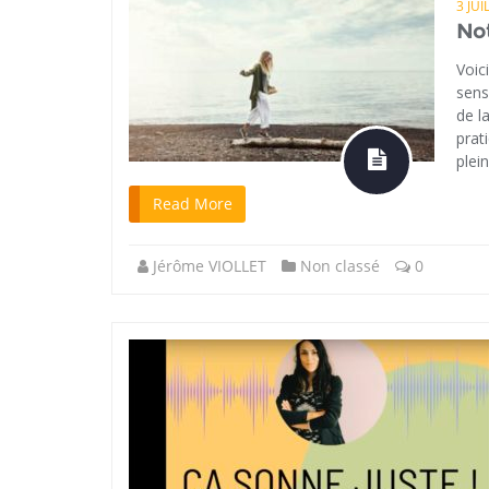
3 JUI
Not
Voic
sens
de l
prat
plein
Read More
Jérôme VIOLLET
Non classé
0