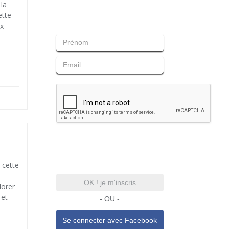
 la
ette
ux
 cette
OK ! je m'inscris
lorer
 et
- OU -
Se connecter avec
Facebook