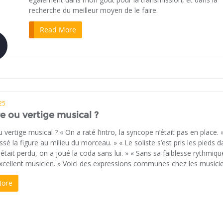
recherche du meilleur moyen de le faire.
Read More
25
re ou vertige musical ?
u vertige musical ? « On a raté l’intro, la syncope n’était pas en place. »
sé la figure au milieu du morceau. » « Le soliste s’est pris les pieds d
Il était perdu, on a joué la coda sans lui. » « Sans sa faiblesse rythmiqu
excellent musicien. » Voici des expressions communes chez les musici
More