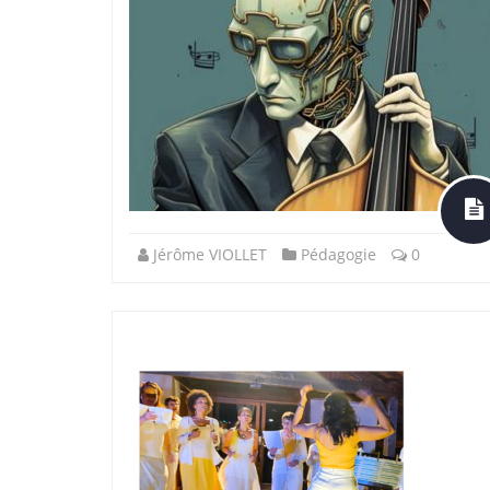
Jérôme VIOLLET
Pédagogie
0