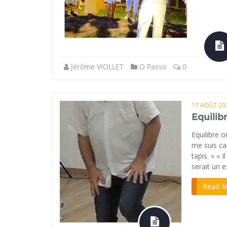
Jérôme VIOLLET
O Passo
0
17 AOÛT 20
Equilib
Equilibre o
me suis cas
tapis. » « 
serait un 
Read 