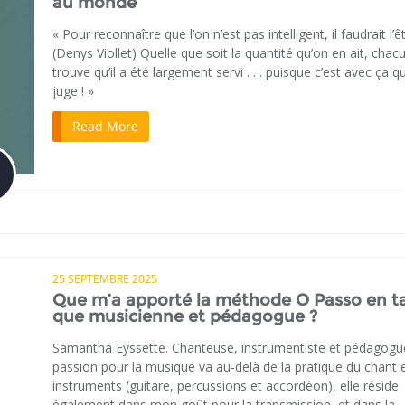
au monde
« Pour reconnaître que l’on n’est pas intelligent, il faudrait l’êt
(Denys Viollet) Quelle que soit la quantité qu’on en ait, chac
trouve qu’il a été largement servi . . . puisque c’est avec ça qu’
juge ! »
Read More
25 SEPTEMBRE 2025
Que m’a apporté la méthode O Passo en t
que musicienne et pédagogue ?
Samantha Eyssette. Chanteuse, instrumentiste et pédagog
passion pour la musique va au-delà de la pratique du chant 
instruments (guitare, percussions et accordéon), elle réside
également dans mon goût pour la transmission, et dans la