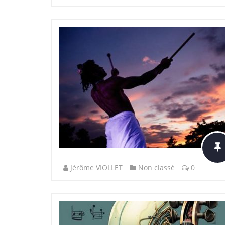
Jérôme VIOLLET
Non classé
0