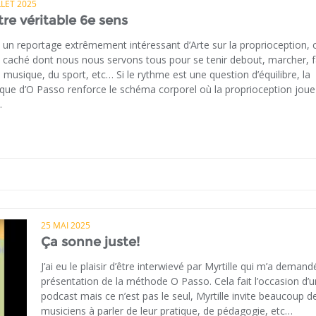
LLET 2025
re véritable 6e sens
i un reportage extrêmement intéressant d’Arte sur la proprioception, 
 caché dont nous nous servons tous pour se tenir debout, marcher, f
a musique, du sport, etc… Si le rythme est une question d’équilibre, la
ique d’O Passo renforce le schéma corporel où la proprioception joue
.
25 MAI 2025
Ça sonne juste!
J’ai eu le plaisir d’être interwievé par Myrtille qui m’a deman
présentation de la méthode O Passo. Cela fait l’occasion d’u
podcast mais ce n’est pas le seul, Myrtille invite beaucoup d
musiciens à parler de leur pratique, de pédagogie, etc…