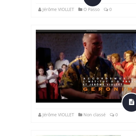
Jérôme VIOLLET
O Passo
0
Jérôme VIOLLET
Non classé
0