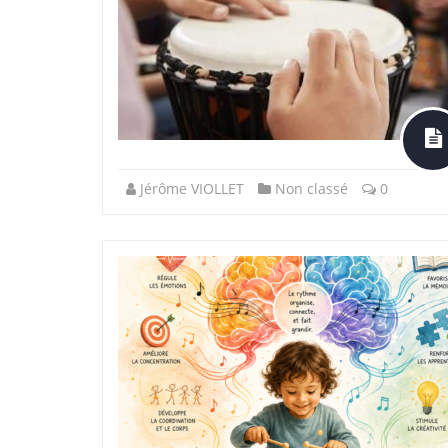
Jérôme VIOLLET
Non classé
0