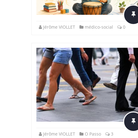
Jérôme VIOLLET
médico-social
0
Jérôme VIOLLET
O Passo
3