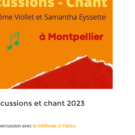
rcussions et chant 2023
 percussion
avec
la méthode O Passo.