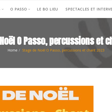
S
O PASSO
LE BO LIEU
SPECTACLES ET INTERV
Noël O Passo, percussions et 
Home
Stage de Noël O Passo, percussions et chant 2023