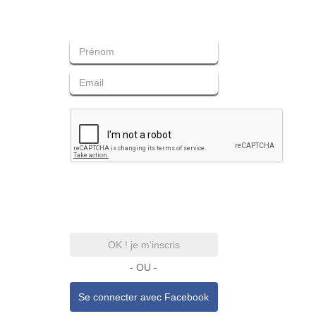
OK ! je m'inscris
- OU -
Se connecter avec
Facebook