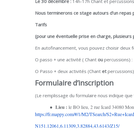
Le 30 décembre :
14h-17h Chant et percussions 
Nous terminerons ce stage autours d’un repas p
Tarifs
(pour une éventuelle prise en charge, plusieurs 
En autofinancement, vous pouvez choisir deux f
O passo + une activité ( Chant
ou
percussions) : 
O Passo + deux activités (Chant
et
percussions):
Formulaire d’inscription
(Le remplissage du formulaire nous indique que
L
ieu
:
●
le BO lieu, 2 rue Icard 34080 Mont
https://fr.mappy.com/#/1/M2/TSearch/S2+Rue+Ica
N151.12061,6.11309,3.82884,43.6143/Z15/