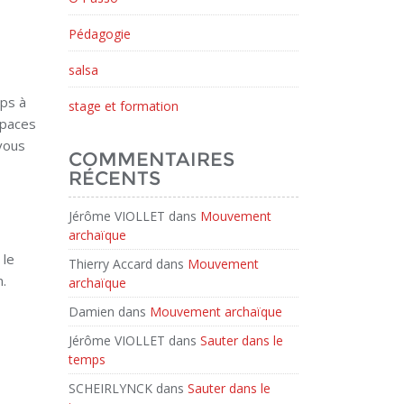
Pédagogie
salsa
ps à
stage et formation
espaces
vous
COMMENTAIRES
RÉCENTS
Jérôme VIOLLET
dans
Mouvement
archaïque
 le
Thierry Accard
dans
Mouvement
n.
archaïque
Damien
dans
Mouvement archaïque
Jérôme VIOLLET
dans
Sauter dans le
temps
SCHEIRLYNCK
dans
Sauter dans le