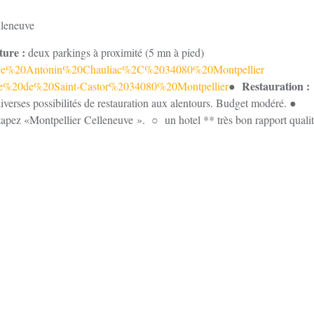
lleneuve
ture :
deux parkings à proximité (5 mn à pied)
%A9e%20Antonin%20Chauliac%2C%2034080%20Montpellier
Restauration :
vre%20de%20Saint-Castor%2034080%20Montpellier
●
diverses possibilités de restauration aux alentours. Budget modéré.
●
, tapez «Montpellier Celleneuve ».
○ un hotel ** très bon rapport qualit