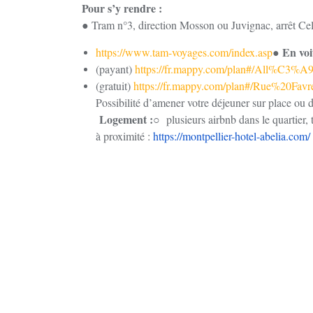
Pour s’y rendre
:
● Tram n°3, direction Mosson ou Juvignac, arrêt Ce
En voi
https://www.tam-voyages.com/index.asp
●
(payant)
https://fr.mappy.com/plan#/All%C3
(gratuit)
https://fr.mappy.com/plan#/Rue%20Fa
Possibilité d’amener votre déjeuner sur place ou 
Logement :
○ plusieurs airbnb dans le quartier
à proximité : ​
https://montpellier-hotel-abelia.com/