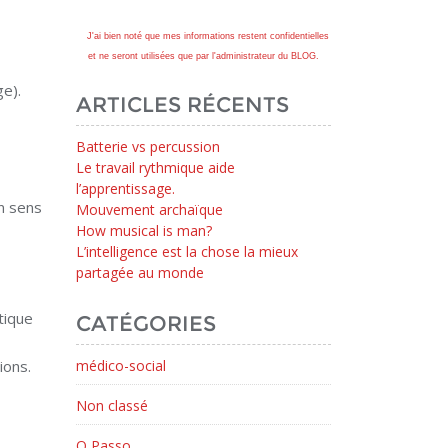
J'ai bien noté que mes informations restent confidentielles
et ne seront utilisées que par l'administrateur du BLOG.
e).
ARTICLES RÉCENTS
Batterie vs percussion
Le travail rythmique aide
l’apprentissage.
on sens
Mouvement archaïque
How musical is man?
L’intelligence est la chose la mieux
partagée au monde
tique
CATÉGORIES
ions.
médico-social
Non classé
O Passo