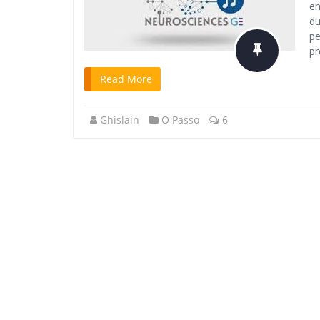
en
du
pe
pr
Read More
Ghislain
O Passo
6