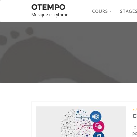
OTEMPO
COURS
STAGE
Musique et rythme
20
C
Je
po