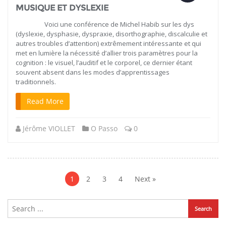
MUSIQUE ET DYSLEXIE
Voici une conférence de Michel Habib sur les dys
(dyslexie, dysphasie, dyspraxie, disorthographie, discalculie et
autres troubles d’attention) extrêmement intéressante et qui
met en lumière la nécessité d’allier trois paramètres pour la
cognition : le visuel, l’auditif et le corporel, ce dernier étant
souvent absent dans les modes d’apprentissages
traditionnels.
Read More
Jérôme VIOLLET
O Passo
0
Navigation
des
1
2
3
4
Next »
articles