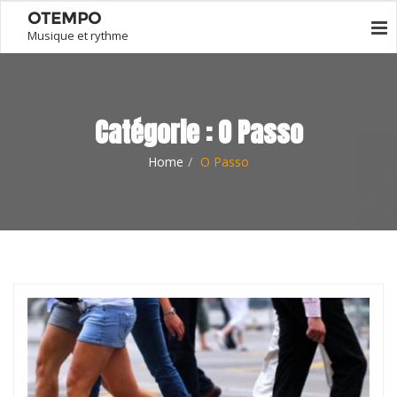
OTEMPO
Musique et rythme
Catégorie :
O Passo
Home
O Passo