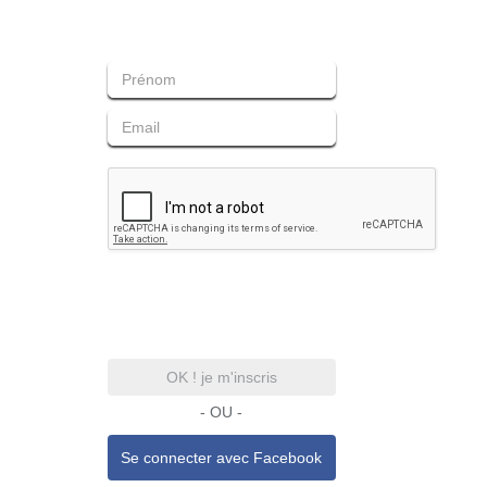
OK ! je m'inscris
- OU -
Se connecter avec
Facebook