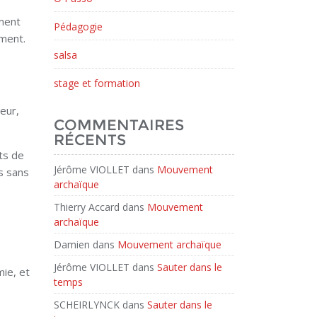
ement
Pédagogie
ement.
salsa
stage et formation
eur,
COMMENTAIRES
RÉCENTS
nts de
Jérôme VIOLLET
dans
Mouvement
ps sans
archaïque
Thierry Accard
dans
Mouvement
archaïque
Damien
dans
Mouvement archaïque
Jérôme VIOLLET
dans
Sauter dans le
mie, et
temps
SCHEIRLYNCK
dans
Sauter dans le