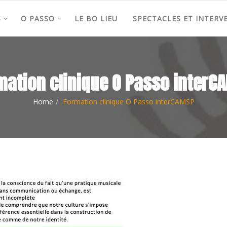
S
O PASSO
LE BO LIEU
SPECTACLES ET INTERV
mation clinique O Passo interC
Home
Formation clinique O Passo interCAMSP