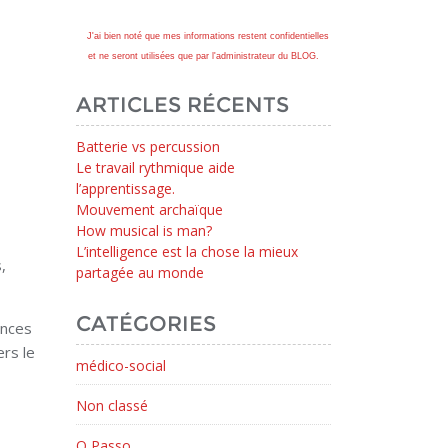
J'ai bien noté que mes informations restent confidentielles
et ne seront utilisées que par l'administrateur du BLOG.
ARTICLES RÉCENTS
Batterie vs percussion
Le travail rythmique aide
l’apprentissage.
Mouvement archaïque
How musical is man?
L’intelligence est la chose la mieux
,
partagée au monde
CATÉGORIES
ences
ers le
médico-social
Non classé
O Passo