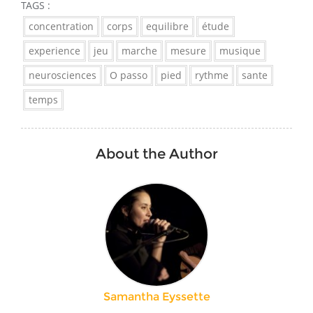
TAGS :
concentration
corps
equilibre
étude
experience
jeu
marche
mesure
musique
neurosciences
O passo
pied
rythme
sante
temps
About the Author
Samantha Eyssette