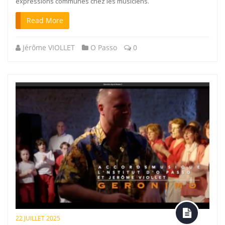
expressions communes chez les musiciens.
Read More
Jérôme VIOLLET
O Passo
0
22 JUILLET 2025