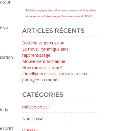
mateur
J'ai bien noté que mes informations restent confidentielles
et ne seront utilisées que par l'administrateur du BLOG.
es à
ARTICLES RÉCENTS
Batterie vs percussion
Le travail rythmique aide
l’apprentissage.
ucation
Mouvement archaïque
How musical is man?
L’intelligence est la chose la mieux
partagée au monde
CATÉGORIES
médico-social
e la
Non classé
esprit)
O Passo