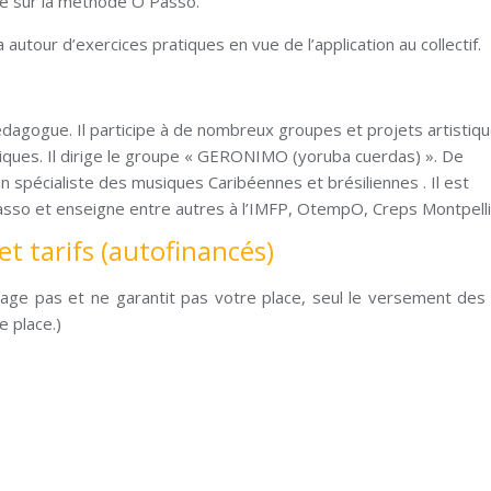
e sur la méthode O Passo.
a autour d’exercices pratiques en vue de l’application au collectif.
édagogue. Il participe à de nombreux groupes et projets artistiq
phiques. Il dirige le groupe « GERONIMO (yoruba cuerdas) ». De
spécialiste des musiques Caribéennes et brésiliennes . Il est
Passo et enseigne entre autres à l’IMFP, OtempO, Creps Montpelli
et tarifs (autofinancés)
ngage pas et ne garantit pas votre place, seul le versement des
e place.)