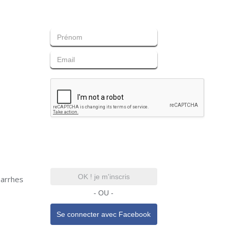
OK ! je m'inscris
 arrhes
- OU -
Se connecter avec
Facebook