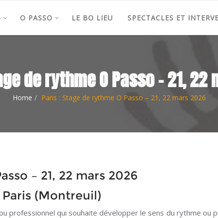
S
O PASSO
LE BO LIEU
SPECTACLES ET INTERV
tage de rythme O Passo – 21, 22
Home
Paris : Stage de rythme O Passo – 21, 22 mars 2026
Passo – 21, 22 mars 2026
Paris (Montreuil)
u professionnel qui souhaite développer le sens du rythme ou p