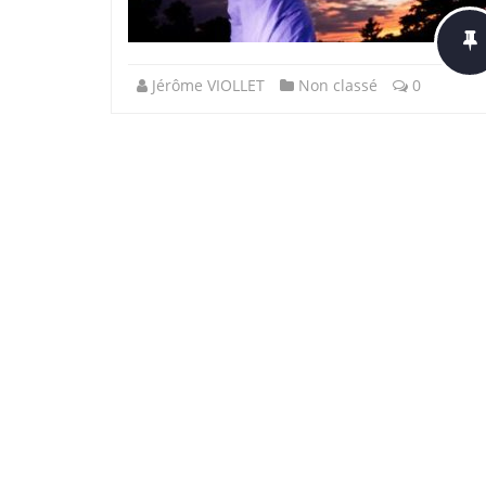
Jérôme VIOLLET
Non classé
0