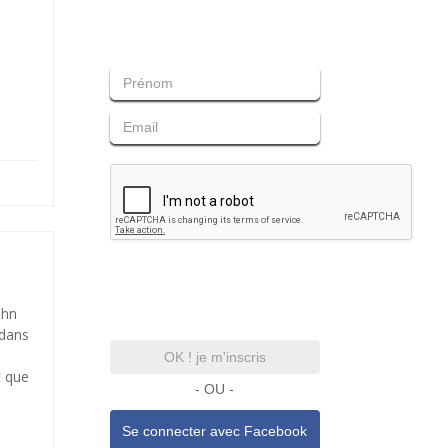
ohn
 dans
OK ! je m'inscris
t que
- OU -
Se connecter avec
Facebook