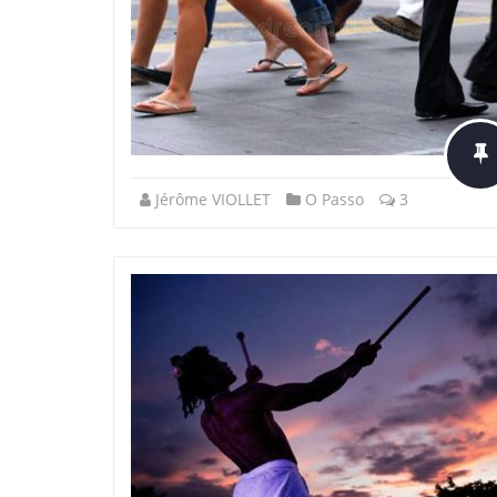
Jérôme VIOLLET
O Passo
3