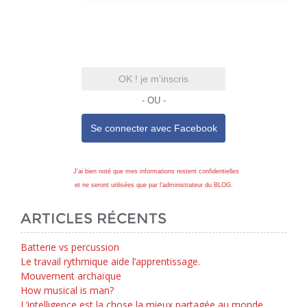
OK ! je m'inscris
- OU -
Se connecter avec
Facebook
J'ai bien noté que mes informations restent confidentielles
et ne seront utilisées que par l'administrateur du BLOG.
ARTICLES RÉCENTS
Batterie vs percussion
Le travail rythmique aide l’apprentissage.
Mouvement archaïque
How musical is man?
L’intelligence est la chose la mieux partagée au monde