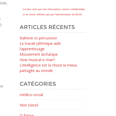
iste,
J'ai bien noté que mes informations restent confidentielles
et ne seront utilisées que par l'administrateur du BLOG.
r
O
ARTICLES RÉCENTS
Batterie vs percussion
Le travail rythmique aide
l’apprentissage.
Mouvement archaïque
How musical is man?
L’intelligence est la chose la mieux
partagée au monde
CATÉGORIES
en
médico-social
Non classé
O Passo