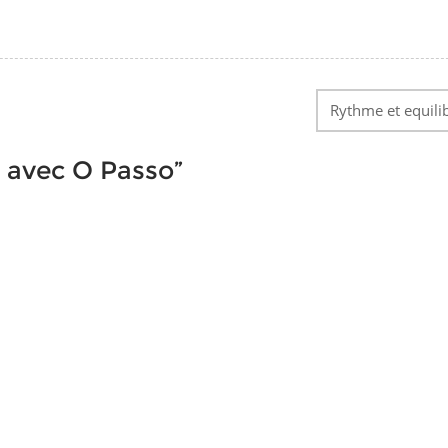
Rythme et equili
a avec O Passo
”