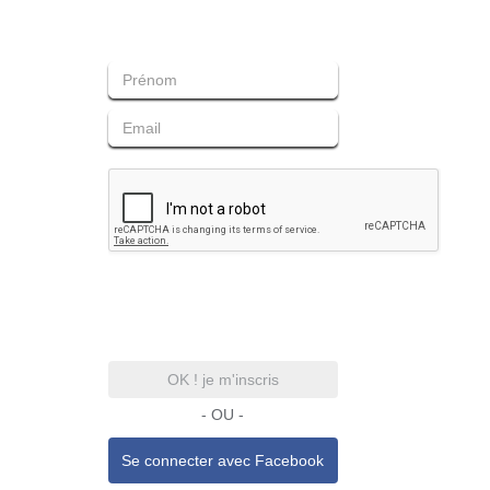
OK ! je m'inscris
- OU -
Se connecter avec
Facebook