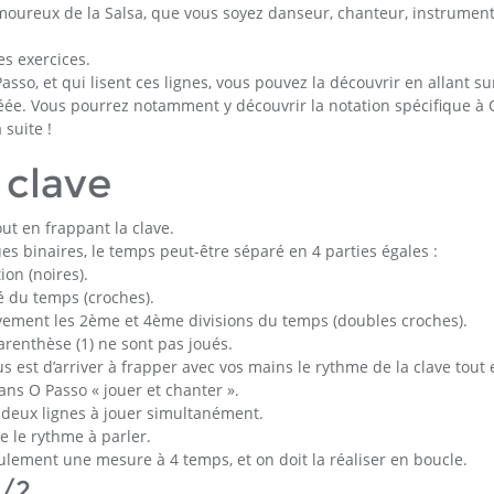
amoureux de la Salsa, que vous soyez danseur, chanteur, instrument
es exercices.
so, et qui lisent ces lignes, vous pouvez la découvrir en allant su
créée. Vous pourrez notamment y découvrir la notation spécifique à 
 suite !
 clave
ut en frappant la clave.
s binaires, le temps peut-être séparé en 4 parties égales :
ion (noires).
ié du temps (croches).
tivement les 2ème et 4ème divisions du temps (doubles croches).
arenthèse (1) ne sont pas joués.
s est d’arriver à frapper avec vos mains le rythme de la clave tout 
ans O Passo « jouer et chanter ».
e deux lignes à jouer simultanément.
e le rythme à parler.
lement une mesure à 4 temps, et on doit la réaliser en boucle.
3/2