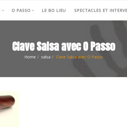
S
O PASSO
LE BO LIEU
SPECTACLES ET INTERV
Clave Salsa avec O Passo
Home
salsa
Clave Salsa avec O Passo