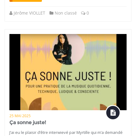
Jérôme VIOLLET
Non classé
0
25 MAI 2025
Ça sonne juste!
J’ai eu le plaisir d’être interwievé par Myrtille qui m’a demandé