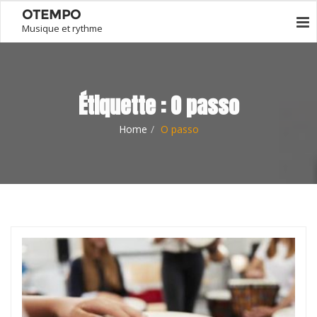
OTEMPO
Musique et rythme
Étiquette :
O passo
Home
O passo