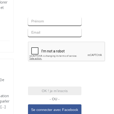
lorer
 et
 De
OK ! je m'inscris
sation
- OU -
parler
 […]
Se connecter avec
Facebook