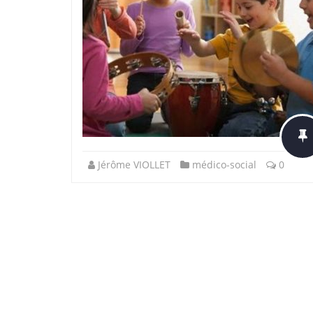
Jérôme VIOLLET
médico-social
0