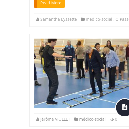
Read More
Samantha Eyssette
médico-social
,
O Pass
Jérôme VIOLLET
médico-social
0