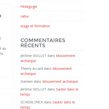
Pédagogie
n
salsa
stage et formation
x
COMMENTAIRES
RÉCENTS
rt au
ans
Jérôme VIOLLET
dans
Mouvement
archaïque
Thierry Accard
dans
Mouvement
archaïque
Damien
dans
Mouvement archaïque
Jérôme VIOLLET
dans
Sauter dans le
temps
SCHEIRLYNCK
dans
Sauter dans le
temps