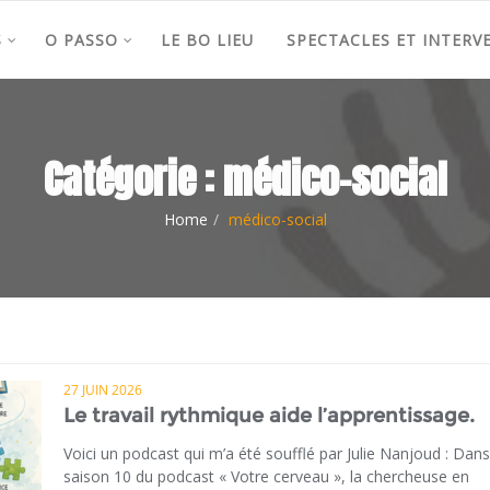
S
O PASSO
LE BO LIEU
SPECTACLES ET INTERV
Catégorie :
médico-social
Home
médico-social
27 JUIN 2026
Le travail rythmique aide l’apprentissage.
Voici un podcast qui m’a été soufflé par Julie Nanjoud : Dans
saison 10 du podcast « Votre cerveau », la chercheuse en