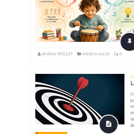
Jérôme VIOLLET
médico-social
0
2 
L
C
p
m
n
d
d