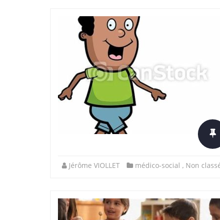
Jérôme VIOLLET
médico-social
,
Non class