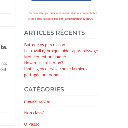
J'ai bien noté que mes informations restent confidentielles
et ne seront utilisées que par l'administrateur du BLOG.
ARTICLES RÉCENTS
Batterie vs percussion
te.
Le travail rythmique aide l’apprentissage.
Mouvement archaïque
How musical is man?
ints
L’intelligence est la chose la mieux
font
partagée au monde
CATÉGORIES
médico-social
Non classé
O Passo