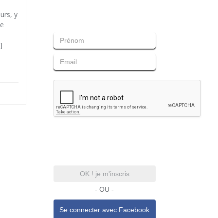
urs, y
Je
]
OK ! je m'inscris
- OU -
Se connecter avec
Facebook