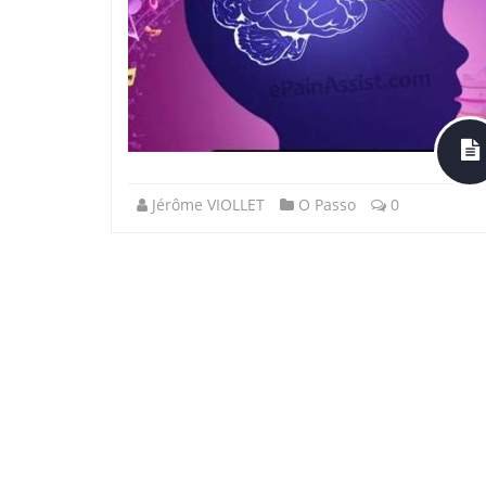
Jérôme VIOLLET
O Passo
0