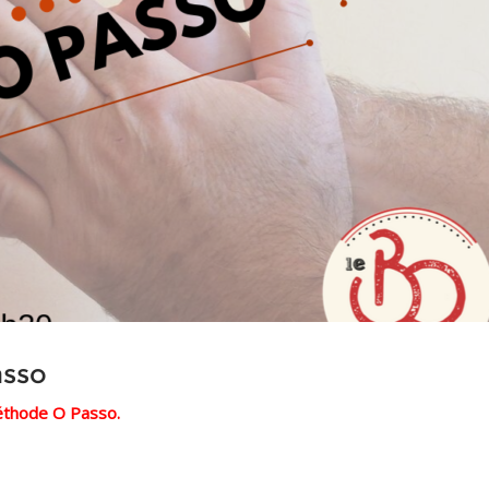
asso
éthode O Passo.