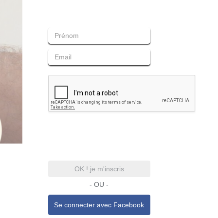
OK ! je m'inscris
- OU -
Se connecter avec
Facebook