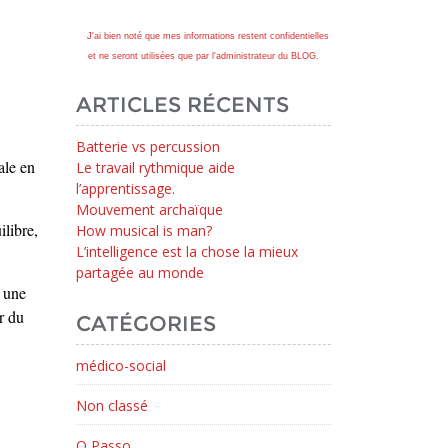
J'ai bien noté que mes informations restent confidentielles
et ne seront utilisées que par l'administrateur du BLOG.
ARTICLES RÉCENTS
Batterie vs percussion
ale en
Le travail rythmique aide
l’apprentissage.
Mouvement archaïque
libre,
How musical is man?
L’intelligence est la chose la mieux
partagée au monde
e une
r du
CATÉGORIES
médico-social
Non classé
O Passo