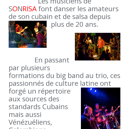
Les musiciens de
S
O
N
RISA
font danser les amateurs
de son cubain et de salsa depuis
plus de 20 ans.
En passant
par plusieurs
formations du big band au trio, ces
passionnés de culture latine ont
forgé un
répertoire
aux sources des
standards Cubains
mais aussi
Vénézuéliens,