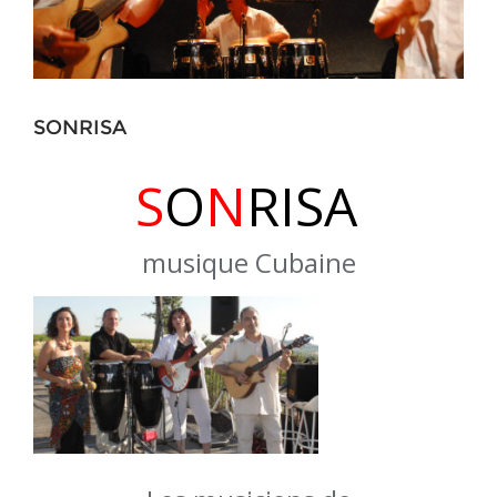
SONRISA
S
O
N
RISA
musique Cubaine