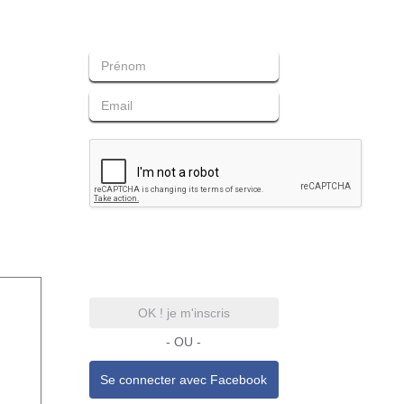
OK ! je m'inscris
- OU -
Se connecter avec
Facebook