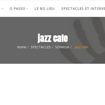
S
O PASSO
LE BO LIEU
SPECTACLES ET INTERV
jazz cafe
Home
SPECTACLES
SONRISA
jazz cafe