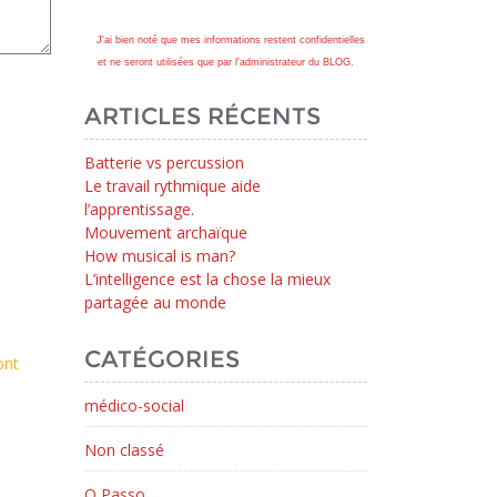
J'ai bien noté que mes informations restent confidentielles
et ne seront utilisées que par l'administrateur du BLOG.
ARTICLES RÉCENTS
Batterie vs percussion
Le travail rythmique aide
l’apprentissage.
Mouvement archaïque
How musical is man?
L’intelligence est la chose la mieux
partagée au monde
CATÉGORIES
ont
médico-social
Non classé
O Passo