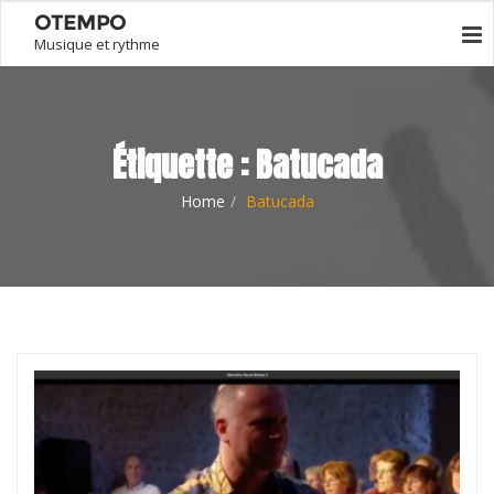
OTEMPO
Musique et rythme
Étiquette :
Batucada
Home
Batucada