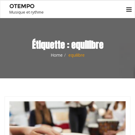
OTEMPO
Musique et rythme
Étiquette :
equilibre
Home
equilibre