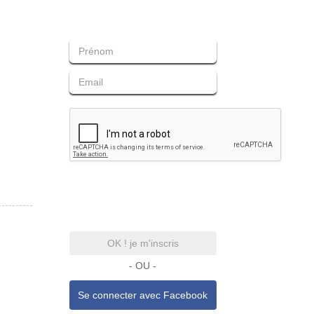
OK ! je m'inscris
- OU -
Se connecter avec
Facebook