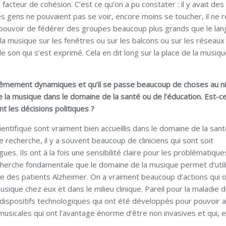
acteur de cohésion. C’est ce qu’on a pu constater : il y avait des
 gens ne pouvaient pas se voir, encore moins se toucher, il ne r
le pouvoir de fédérer des groupes beaucoup plus grands que le lan
la musique sur les fenêtres ou sur les balcons ou sur les réseaux
le son qui s’est exprimé. Cela en dit long sur la place de la musiq
trêmement dynamiques et qu’il se passe beaucoup de choses au n
 la musique dans le domaine de la santé ou de l’éducation. Est-c
nt les décisions politiques ?
entifique sont vraiment bien accueillis dans le domaine de la san
 recherche, il y a souvent beaucoup de cliniciens qui sont soit
es. Ils ont à la fois une sensibilité claire pour les problématique
recherche fondamentale que le domaine de la musique permet d’utili
 des patients Alzheimer. On a vraiment beaucoup d’actions qui 
usique chez eux et dans le milieu clinique. Pareil pour la maladie 
 dispositifs technologiques qui ont été développés pour pouvoir a
musicales qui ont l’avantage énorme d’être non invasives et qui, e