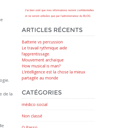
J'ai bien noté que mes informations restent confidentielles
et ne seront utilisées que par l'administrateur du BLOG.
ie
ARTICLES RÉCENTS
Batterie vs percussion
Le travail rythmique aide
l’apprentissage.
Mouvement archaïque
How musical is man?
L’intelligence est la chose la mieux
partagée au monde
ogie.
CATÉGORIES
e de la
médico-social
Non classé
lle
O Passo