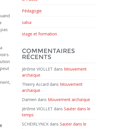
Pédagogie
quand
a
salsa
 pas
stage et formation
la
COMMENTAIRES
sirs.
RÉCENTS
ution
 peut
Jérôme VIOLLET
dans
Mouvement
archaïque
mment,
Thierry Accard
dans
Mouvement
archaïque
Damien
dans
Mouvement archaïque
Jérôme VIOLLET
dans
Sauter dans le
temps
SCHEIRLYNCK
dans
Sauter dans le
e