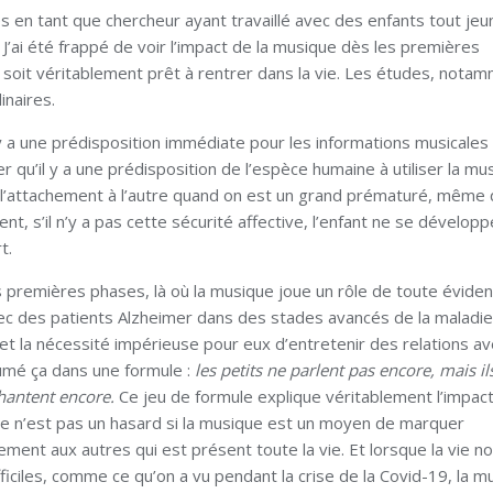
s en tant que chercheur ayant travaillé avec des enfants tout jeu
ai été frappé de voir l’impact de la musique dès les premières
 soit véritablement prêt à rentrer dans la vie. Les études, nota
inaires.
 y a une prédisposition immédiate pour les informations musicales
qu’il y a une prédisposition de l’espèce humaine à utiliser la mu
 l’attachement à l’autre quand on est un grand prématuré, même
nt, s’il n’y a pas cette sécurité affective, l’enfant ne se développ
t.
es premières phases, là où la musique joue un rôle de toute évide
 avec des patients Alzheimer dans des stades avancés de la maladie
 et la nécessité impérieuse pour eux d’entretenir des relations av
ésumé ça dans une formule :
les petits ne parlent pas encore, mais il
chantent encore.
Ce jeu de formule explique véritablement l’impact
t ce n’est pas un hasard si la musique est un moyen de marquer
ement aux autres qui est présent toute la vie. Et lorsque la vie n
iles, comme ce qu’on a vu pendant la crise de la Covid-19, la m