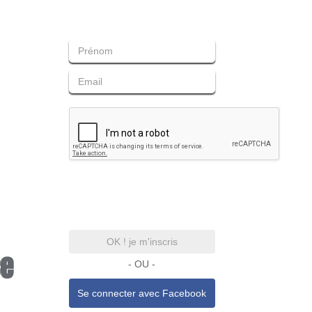
OK ! je m'inscris
ce
- OU -
Se connecter avec
Facebook