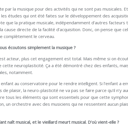
te par la musique pour des activités qui ne sont pas musicales. Et
 les études qui ont été faites sur le développement des acquisit
te que la pratique musicale, indépendamment d’autres facteurs t
 la cause directe de la facilité d’acquisition. Donc, on pense que ce
age complètement le cerveau.
 nous écoutons simplement la musique ?
est acteur, plus cet engagement est total. Mais même si on écou
 cette neuroplasticité. Ça a été démontré chez des enfants, mais
rales, notamment.
n enfant au conservatoire pour le rendre intelligent. Si l’enfant a e
 pas de plaisir, la neuro-plasticité ne va pas se faire parce qu’il n’y a
erdre tous les éléments qui sont essentiels pour que cette sympho
n, un orchestre avec des musiciens qui ne ressentent aucun plaisi
nt naît musical, et le vieillard meurt musical. D’où vient-elle ?