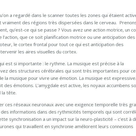
u’on a regardé dans le scanner toutes les zones qui étaient acti
git vraiment des régions très dispersées dans le cerveau. Prenons
ent, qu’est-ce qui se passe ? Vous avez une action motrice, un co
e l’action, que ce soit planification motrice ou une anticipation des
moteur, le cortex frontal pour tout ce qui est anticipation des
ntervenir les aires visuelles du cortex.
i est si importante : le rythme. La musique est précise à la
 avez des structures cérébrales qui sont très importantes pour ce
t de la musique pour vivre une émotion. La musique est expressive
duit des émotions. L’amygdale est active, les noyaux accumbens s
 la tête.
imuler ces réseaux neuronaux avec une exigence temporelle très gr
des informations dans des rythmicités temporels qui sont corrél
tte synchronisation a un impact sur la neuro-plasticité – c’est à di
rones qui travaillent en synchronie améliorent leurs connexions