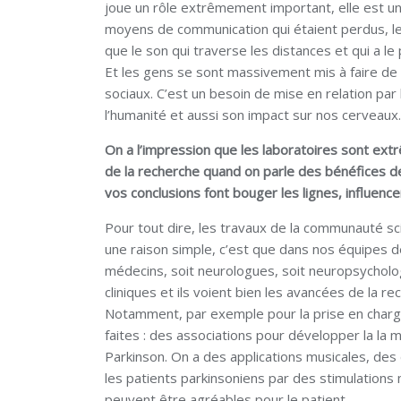
joue un rôle extrêmement important, elle est un f
moyens de communication qui étaient perdus, les
que le son qui traverse les distances et qui a 
Et les gens se sont massivement mis à faire de 
sociaux. C’est un besoin de mise en relation par 
l’humanité et aussi son impact sur nos cerveaux.
On a l’impression que les laboratoires sont ex
de la recherche quand on parle des bénéfices de
vos conclusions font bouger les lignes, influence
Pour tout dire, les travaux de la communauté sci
une raison simple, c’est que dans nos équipes de
médecins, soit neurologues, soit neuropsychologu
cliniques et ils voient bien les avancées de la 
Notamment, par exemple pour la prise en charge
faites : des associations pour développer la la m
Parkinson. On a des applications musicales, des
les patients parkinsoniens par des stimulations 
peuvent être agréables pour le patient.