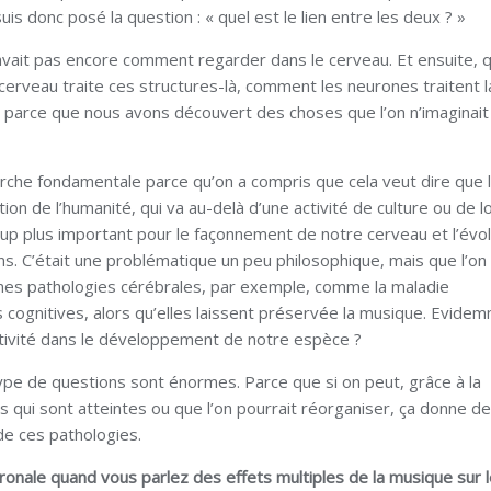
uis donc posé la question : « quel est le lien entre les deux ? »
vait pas encore comment regarder dans le cerveau. Et ensuite, 
cerveau traite ces structures-là, comment les neurones traitent l
é parce que nous avons découvert des choses que l’on n’imaginait
erche fondamentale parce qu’on a compris que cela veut dire que 
n de l’humanité, qui va au-delà d’une activité de culture ou de loi
p plus important pour le façonnement de notre cerveau et l’évol
. C’était une problématique un peu philosophique, mais que l’on
nes pathologies cérébrales, par exemple, comme la maladie
s cognitives, alors qu’elles laissent préservée la musique. Evide
 activité dans le développement de notre espèce ?
ype de questions sont énormes. Parce que si on peut, grâce à la
 qui sont atteintes ou que l’on pourrait réorganiser, ça donne de
de ces pathologies.
onale quand vous parlez des effets multiples de la musique sur l