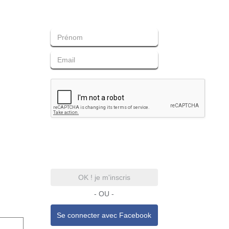
OK ! je m'inscris
- OU -
Se connecter avec
Facebook