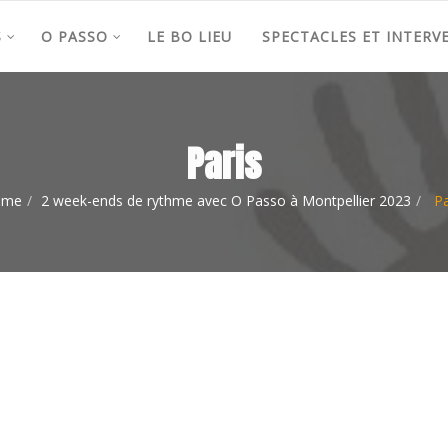
S
O PASSO
LE BO LIEU
SPECTACLES ET INTERV
Paris
ome
2 week-ends de rythme avec O Passo à Montpellier 2023
Pa