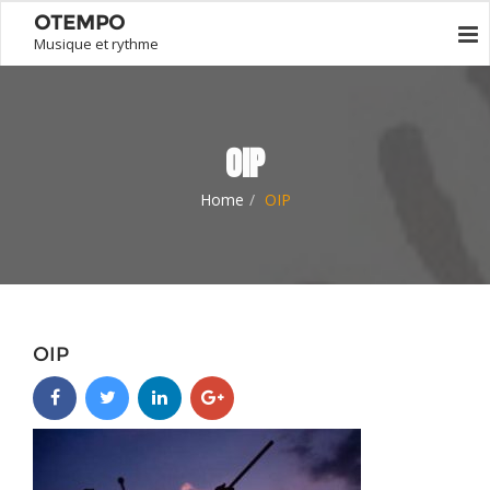
OTEMPO
Musique et rythme
OIP
Home
OIP
OIP