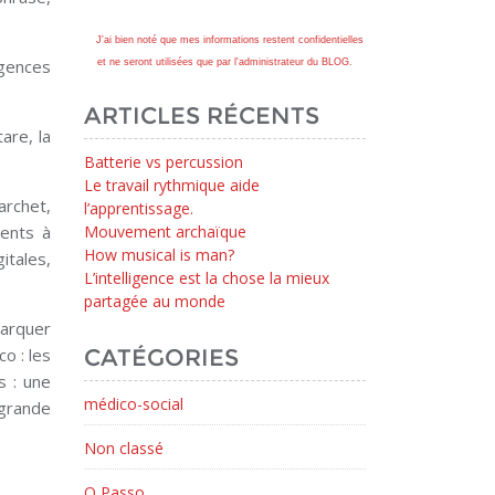
J'ai bien noté que mes informations restent confidentielles
igences
et ne seront utilisées que par l'administrateur du BLOG.
ARTICLES RÉCENTS
are, la
Batterie vs percussion
Le travail rythmique aide
’archet,
l’apprentissage.
ments à
Mouvement archaïque
How musical is man?
itales,
L’intelligence est la chose la mieux
partagée au monde
marquer
o : les
CATÉGORIES
s : une
médico-social
 grande
Non classé
O Passo