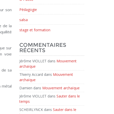
sur son
Pédagogie
salsa
e de la
stage et formation
uillité
COMMENTAIRES
que sur
RÉCENTS
n voie
Jérôme VIOLLET
dans
Mouvement
archaïque
t de sa
Thierry Accard
dans
Mouvement
archaïque
n métal
Damien
dans
Mouvement archaïque
Jérôme VIOLLET
dans
Sauter dans le
temps
SCHEIRLYNCK
dans
Sauter dans le