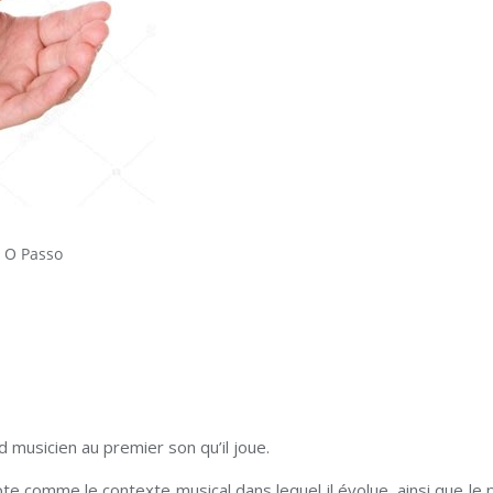
O Passo
 musicien au premier son qu’il joue.
e comme le contexte musical dans lequel il évolue, ainsi que le 