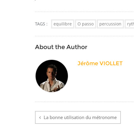
TAGS :
equilibre
O passo
percussion
ry
About the Author
Jérôme VIOLLET
Navigation
de
La bonne utilisation du métronome
l’article