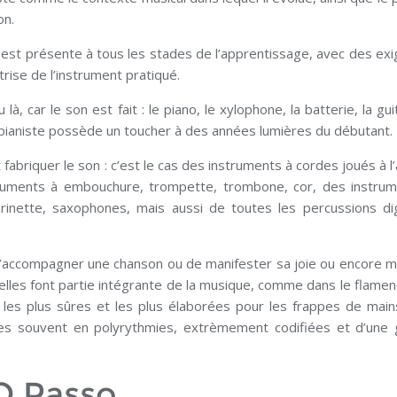
on.
n est présente à tous les stades de l’apprentissage, avec des ex
trise de l’instrument pratiqué.
, car le son est fait : le piano, le xylophone, la batterie, la guit
 pianiste possède un toucher à des années lumières du débutant.
t fabriquer le son : c’est le cas des instruments à cordes joués à l
nstruments à embouchure, trompette, trombone, cor, des instru
rinette, saxophones, mais aussi de toutes les percussions dig
d’accompagner une chanson ou de manifester sa joie ou encore 
elles font partie intégrante de la musique, comme dans le flamenc
les plus sûres et les plus élaborées pour les frappes de main
ées souvent en polyrythmies, extrèmement codifiées et d’une
O Passo,