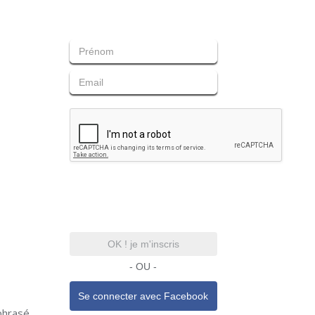
OK ! je m'inscris
- OU -
Se connecter avec
Facebook
phrasé,