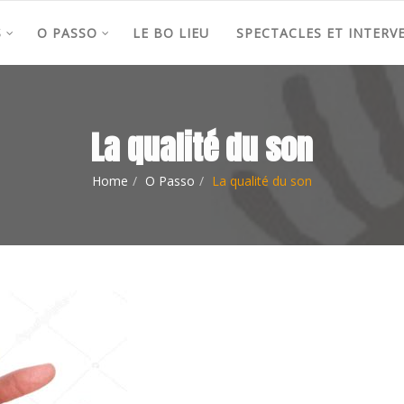
S
O PASSO
LE BO LIEU
SPECTACLES ET INTERV
La qualité du son
Home
O Passo
La qualité du son