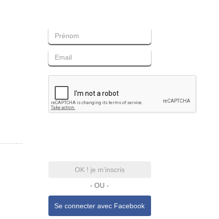
OK ! je m'inscris
- OU -
Se connecter avec
Facebook