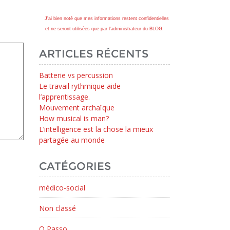
J'ai bien noté que mes informations restent confidentielles
et ne seront utilisées que par l'administrateur du BLOG.
ARTICLES RÉCENTS
Batterie vs percussion
Le travail rythmique aide
l’apprentissage.
Mouvement archaïque
How musical is man?
L’intelligence est la chose la mieux
partagée au monde
CATÉGORIES
médico-social
Non classé
O Passo