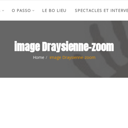
S
O PASSO
LE BO LIEU
SPECTACLES ET INTERV
image Draysienne-zoom
Home
image Draysienne-zoom