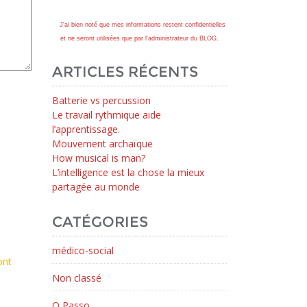
J'ai bien noté que mes informations restent confidentielles
et ne seront utilisées que par l'administrateur du BLOG.
ARTICLES RÉCENTS
Batterie vs percussion
Le travail rythmique aide
l’apprentissage.
Mouvement archaïque
How musical is man?
L’intelligence est la chose la mieux
partagée au monde
CATÉGORIES
médico-social
ont
Non classé
O Passo