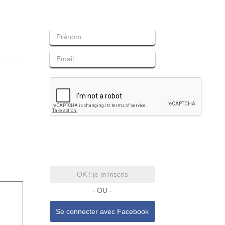
OK ! je m'inscris
- OU -
Se connecter avec
Facebook