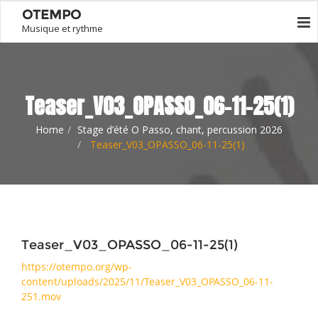
OTEMPO
Musique et rythme
Teaser_V03_OPASSO_06-11-25(1)
Home
Stage d’été O Passo, chant, percussion 2026
Teaser_V03_OPASSO_06-11-25(1)
Teaser_V03_OPASSO_06-11-25(1)
https://otempo.org/wp-
content/uploads/2025/11/Teaser_V03_OPASSO_06-11-
251.mov