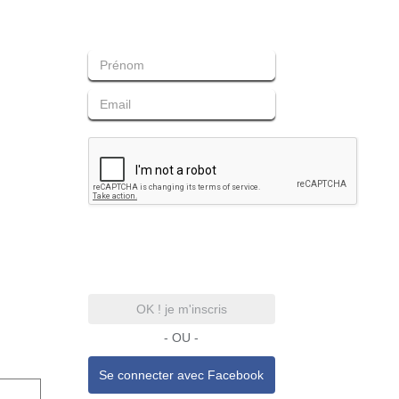
OK ! je m'inscris
- OU -
Se connecter avec
Facebook