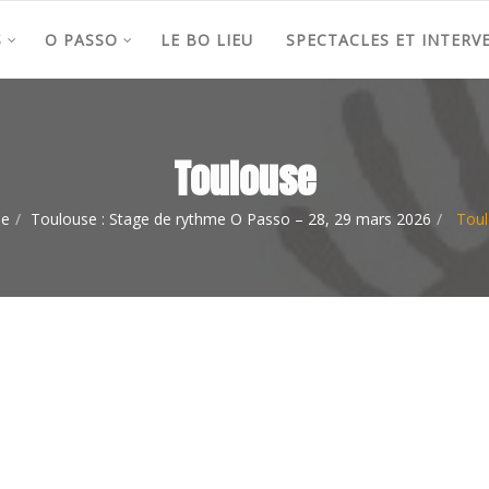
S
O PASSO
LE BO LIEU
SPECTACLES ET INTERV
Toulouse
e
Toulouse : Stage de rythme O Passo – 28, 29 mars 2026
Toul