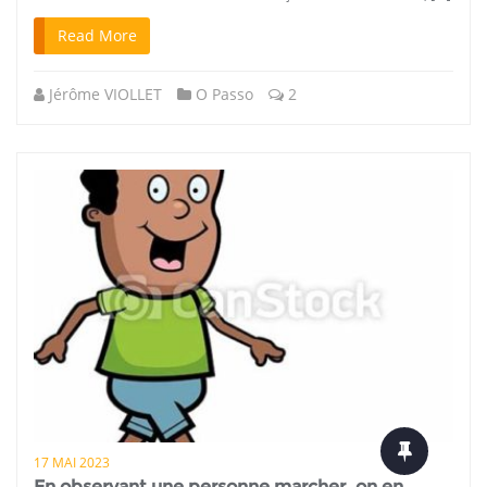
Read More
Jérôme VIOLLET
O Passo
2
17 MAI 2023
En observant une personne marcher, on en