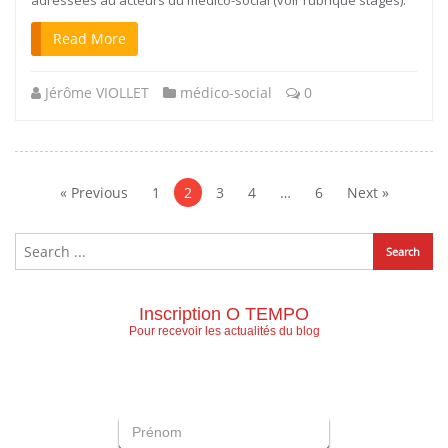
Read More
Jérôme VIOLLET
médico-social
0
Navigation
des
« Previous
1
2
3
4
…
6
Next »
articles
Inscription O TEMPO
Pour recevoir les actualités du blog