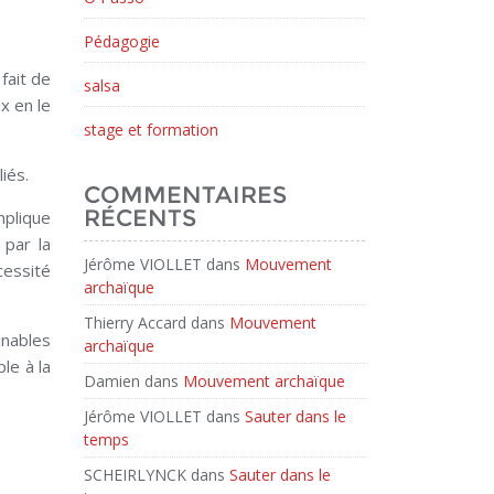
Pédagogie
fait de
salsa
x en le
stage et formation
iés.
COMMENTAIRES
RÉCENTS
mplique
 par la
Jérôme VIOLLET
dans
Mouvement
cessité
archaïque
Thierry Accard
dans
Mouvement
inables
archaïque
le à la
Damien
dans
Mouvement archaïque
Jérôme VIOLLET
dans
Sauter dans le
temps
SCHEIRLYNCK
dans
Sauter dans le