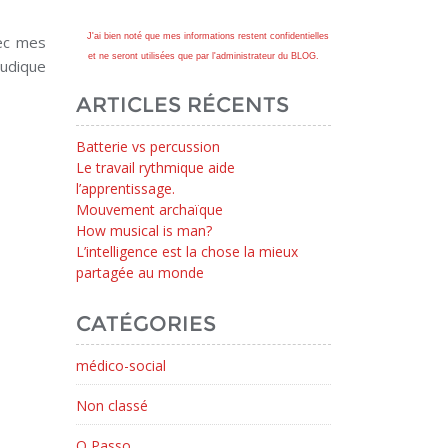
J'ai bien noté que mes informations restent confidentielles
vec mes
et ne seront utilisées que par l'administrateur du BLOG.
ludique
ARTICLES RÉCENTS
Batterie vs percussion
Le travail rythmique aide
l’apprentissage.
Mouvement archaïque
How musical is man?
L’intelligence est la chose la mieux
partagée au monde
CATÉGORIES
médico-social
Non classé
O Passo