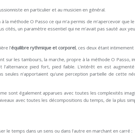
ssionniste en particulier et au musicien en général.
u?) à la méthode O Passo ce qui m’a permis de m’apercevoir que le 
 sus cités, un paramètre essentiel qui ne m’avait pas sauté aux yeu
ère l’
équilibre rythmique et corporel
, ces deux étant intimement l
laient sur les tambours, la marche, propre à la méthode O Passo, i
 l’alternance pied fort, pied faible. L’intérêt en est augmenté
ns seules n’apportaient qu’une perception partielle de cette né
ut me sont également apparues avec toutes les complexités imag
s niveaux avec toutes les décompositions du temps, de la plus simp
ser le temps dans un sens ou dans l’autre en marchant en carré :