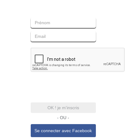
OK ! je m'inscris
- OU -
Se connecter avec
Facebook