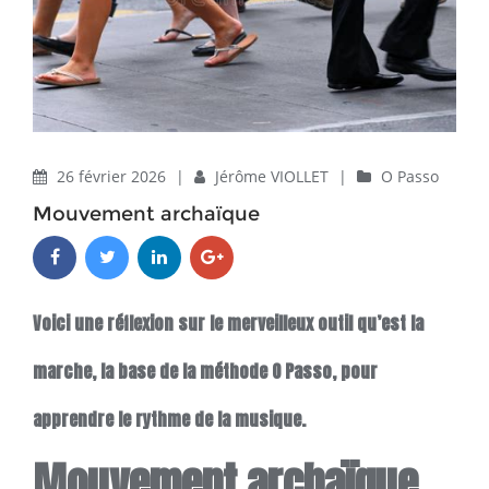
26 février 2026
|
Jérôme VIOLLET
|
O Passo
Mouvement archaïque
Voici une réflexion sur le merveilleux outil qu’est la
marche, la base de la méthode O Passo, pour
apprendre le rythme de la musique.
Mouvement archaïque