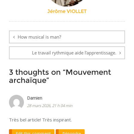
Jérôme VIOLLET
Navigation
de
How musical is man?
l’article
Le travail rythmique aide l’apprentissage.
3 thoughts on “
Mouvement
archaïque
”
Damien
28 mars 2026, 21 h 04 min
Très bel article! Très inspirant.
Edit this comment
Répondre