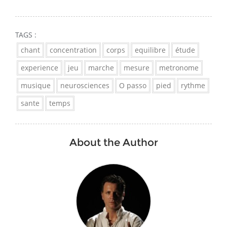
TAGS :
chant
concentration
corps
equilibre
étude
experience
jeu
marche
mesure
metronome
musique
neurosciences
O passo
pied
rythme
sante
temps
About the Author