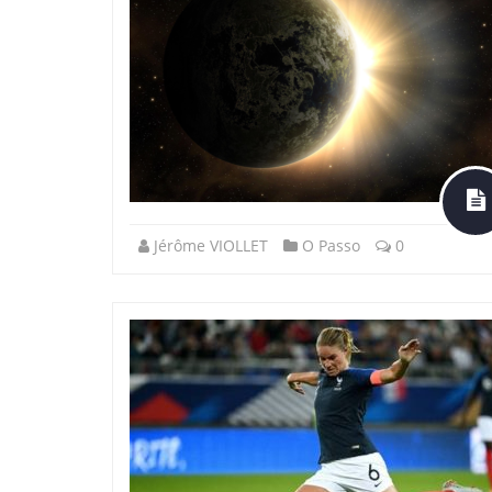
Jérôme VIOLLET
O Passo
0