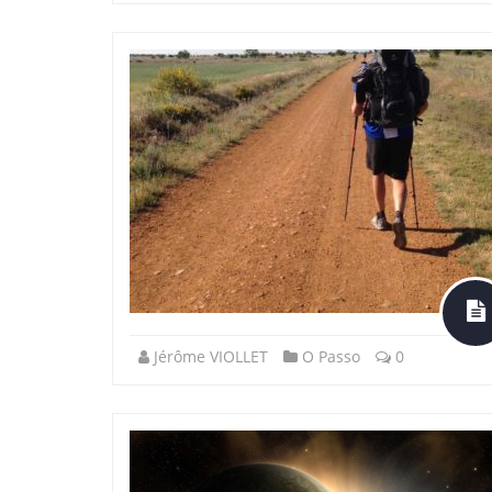
Jérôme VIOLLET
O Passo
0