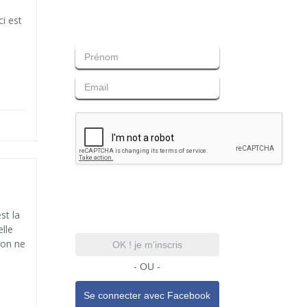
ci est
st la
lle
 on ne
OK ! je m'inscris
- OU -
n
Se connecter avec
Facebook