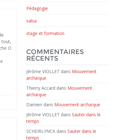
Pédagogie
salsa
stage et formation
de
 tout,
oche O
COMMENTAIRES
e
RÉCENTS
me
Jérôme VIOLLET
dans
Mouvement
archaïque
Thierry Accard
dans
Mouvement
archaïque
Damien
dans
Mouvement archaïque
Jérôme VIOLLET
dans
Sauter dans le
temps
SCHEIRLYNCK
dans
Sauter dans le
temps