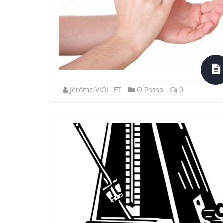
Jérôme VIOLLET
O Passo
0