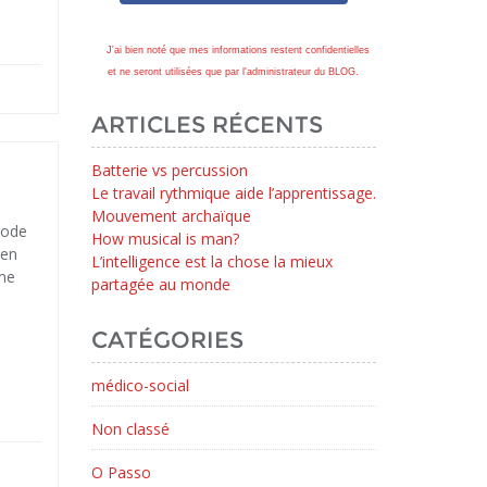
J'ai bien noté que mes informations restent confidentielles
et ne seront utilisées que par l'administrateur du BLOG.
ARTICLES RÉCENTS
Batterie vs percussion
Le travail rythmique aide l’apprentissage.
Mouvement archaïque
hode
How musical is man?
 en
L’intelligence est la chose la mieux
hme
partagée au monde
CATÉGORIES
médico-social
Non classé
O Passo