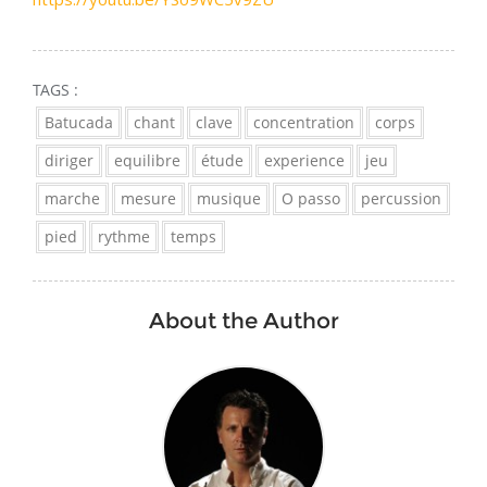
TAGS :
Batucada
chant
clave
concentration
corps
diriger
equilibre
étude
experience
jeu
marche
mesure
musique
O passo
percussion
pied
rythme
temps
About the Author