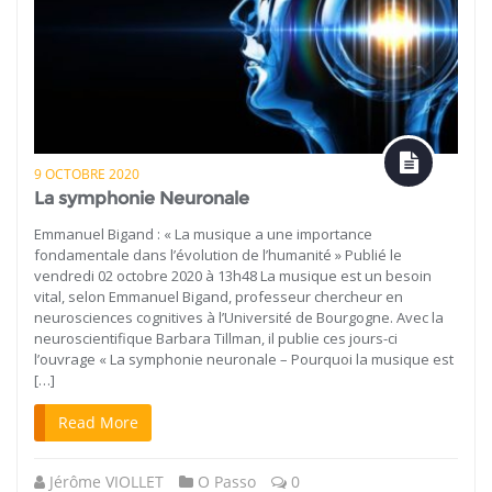
9 OCTOBRE 2020
La symphonie Neuronale
Emmanuel Bigand : « La musique a une importance
fondamentale dans l’évolution de l’humanité » Publié le
vendredi 02 octobre 2020 à 13h48 La musique est un besoin
vital, selon Emmanuel Bigand, professeur chercheur en
neurosciences cognitives à l’Université de Bourgogne. Avec la
neuroscientifique Barbara Tillman, il publie ces jours-ci
l’ouvrage « La symphonie neuronale – Pourquoi la musique est
[…]
Read More
Jérôme VIOLLET
O Passo
0